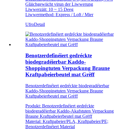
Gläichgewiicht virun der Liwwerung
Liwwerzäit: 10 ~ 15 Deeg
Liwwermethod: Express / Loft / Mier
Ufro
Detail
Benotzerdefinéiert gedréckte
biodegradéierbar Kaddo-
Shoppingtuten Verpackung Braune
Kraftpabeierbeutel mat Grëff
Benotzerdefinéiert gedréckte biodegradéierbar
Kaddo-Shoppingtuten Verpackung Braune
Kraftpabeierbeutel mat Grëff
Produkt: Benotzerdefinéiert gedréckte
biodegradéierbar Kaddo-Akafstuten Verpackung
Braune Kraftpabeierbeutel mat Grëff
Material: Kraftpabeier/PLA, Kraftpabeier/PE;
Benotzerdefinéiert Material