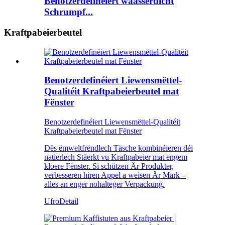
Benotzerdefinéiert waasserdicht
Schrumpf...
Kraftpabeierbeutel
Benotzerdefinéiert Liewensmëttel-
Qualitéit Kraftpabeierbeutel mat
Fënster
Benotzerdefinéiert Liewensmëttel-Qualitéit
Kraftpabeierbeutel mat Fënster
Dës ëmweltfrëndlech Täsche kombinéieren déi
natierlech Stäerkt vu Kraftpabeier mat engem
kloere Fënster. Si schützen Är Produkter,
verbesseren hiren Appel a weisen Är Mark –
alles an enger nohalteger Verpackung.
Ufro
Detail