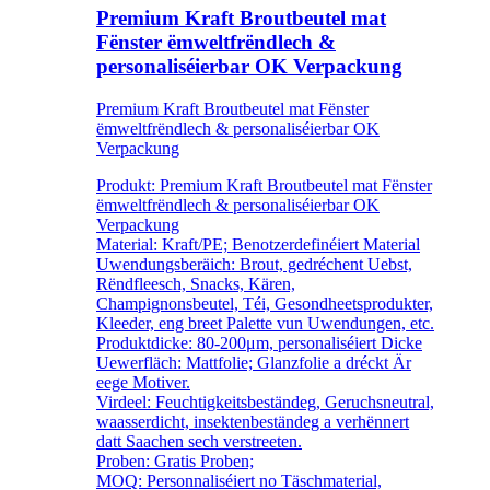
Premium Kraft Broutbeutel mat
Fënster ëmweltfrëndlech &
personaliséierbar OK Verpackung
Premium Kraft Broutbeutel mat Fënster
ëmweltfrëndlech & personaliséierbar OK
Verpackung
Produkt: Premium Kraft Broutbeutel mat Fënster
ëmweltfrëndlech & personaliséierbar OK
Verpackung
Material: Kraft/PE; Benotzerdefinéiert Material
Uwendungsberäich: Brout, gedréchent Uebst,
Rëndfleesch, Snacks, Kären,
Champignonsbeutel, Téi, Gesondheetsprodukter,
Kleeder, eng breet Palette vun Uwendungen, etc.
Produktdicke: 80-200μm, personaliséiert Dicke
Uewerfläch: Mattfolie; Glanzfolie a dréckt Är
eege Motiver.
Virdeel: Feuchtigkeitsbeständeg, Geruchsneutral,
waasserdicht, insektenbeständeg a verhënnert
datt Saachen sech verstreeten.
Proben: Gratis Proben;
MOQ: Personnaliséiert no Täschmaterial,