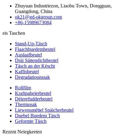
Zhuyuan Industriezon, Liaobu Town, Dongguan,
Guangdong, China
ok21@gd-okgroup.com
+86-15989673084
eis Taschen
Stand-Up-Täsch
Flaachbuedembeutel
Auslaafbeutel
Dräi Säitendichtbeutel
Täsch an der Këscht
Kaffisbeutel
Degradatiounssak
Rollfilm
Kraftpabeierbeutel
Déierefudderbeutel
Thermosak
Liewensmëttel Späicherbeutel
Duebel Buedem Täsch
Geformte Täsch
Rezent Neiegkeeten