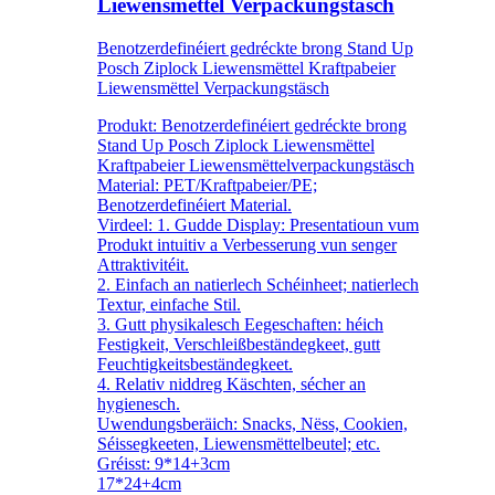
Liewensmëttel Verpackungstäsch
Benotzerdefinéiert gedréckte brong Stand Up
Posch Ziplock Liewensmëttel Kraftpabeier
Liewensmëttel Verpackungstäsch
Produkt: Benotzerdefinéiert gedréckte brong
Stand Up Posch Ziplock Liewensmëttel
Kraftpabeier Liewensmëttelverpackungstäsch
Material: PET/Kraftpabeier/PE;
Benotzerdefinéiert Material.
Virdeel: 1. Gudde Display: Presentatioun vum
Produkt intuitiv a Verbesserung vun senger
Attraktivitéit.
2. Einfach an natierlech Schéinheet; natierlech
Textur, einfache Stil.
3. Gutt physikalesch Eegeschaften: héich
Festigkeit, Verschleißbeständegkeet, gutt
Feuchtigkeitsbeständegkeet.
4. Relativ niddreg Käschten, sécher an
hygienesch.
Uwendungsberäich: Snacks, Nëss, Cookien,
Séissegkeeten, Liewensmëttelbeutel; etc.
Gréisst: 9*14+3cm
17*24+4cm