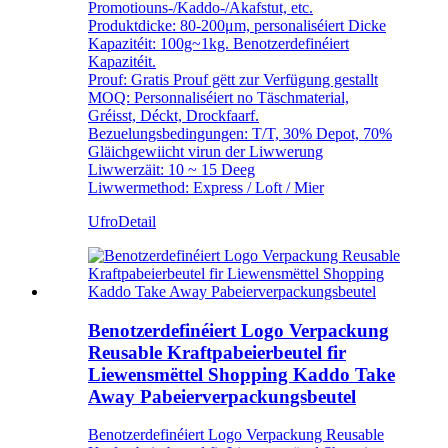
Promotiouns-/Kaddo-/Akafstut, etc.
Produktdicke: 80-200μm, personaliséiert Dicke
Kapazitéit: 100g~1kg. Benotzerdefinéiert
Kapazitéit.
Prouf: Gratis Prouf gëtt zur Verfügung gestallt
MOQ: Personnaliséiert no Täschmaterial,
Gréisst, Déckt, Drockfaarf.
Bezuelungsbedingungen: T/T, 30% Depot, 70%
Gläichgewiicht virun der Liwwerung
Liwwerzäit: 10 ~ 15 Deeg
Liwwermethod: Express / Loft / Mier
Ufro
Detail
Benotzerdefinéiert Logo Verpackung
Reusable Kraftpabeierbeutel fir
Liewensmëttel Shopping Kaddo Take
Away Pabeierverpackungsbeutel
Benotzerdefinéiert Logo Verpackung Reusable