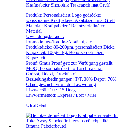
Kraftpabeier Shopping Tragetasch mat Grëff
Produkt: Personaliséiert Logo gedréckte
wäissbraune Kraftpabeier Akafstäsch mat Grëff
Material: Kraftpabeier / Benotzerdefinéiert
Material
Uwendungsberäich:
Promotiouns-/Kaddo-/Akafstut, etc.
Produktdicke: 80-200μm, personaliséiert Dicke
Kapazitéit: 100g~1kg. Benotzerdefinéiert
Kapazitéit.
Prouf: Gratis Prouf gëtt zur Verfügung gestallt
MOQ: Personnaliséiert no Täschmaterial,
Gréisst, Déckt, Drockfaarf.
Bezuelungsbedingungen: T/T, 30% Depot, 70%
Gläichgewiicht virun der Liwwerung
Liwwerzäit: 10 ~ 15 Deeg
Liwwermethod: Express / Loft / Mier
Ufro
Detail