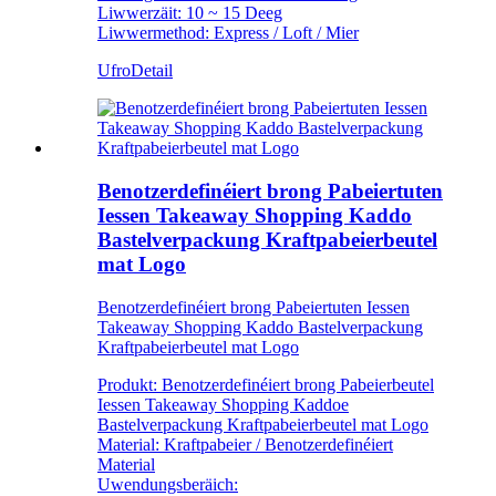
Liwwerzäit: 10 ~ 15 Deeg
Liwwermethod: Express / Loft / Mier
Ufro
Detail
Benotzerdefinéiert brong Pabeiertuten
Iessen Takeaway Shopping Kaddo
Bastelverpackung Kraftpabeierbeutel
mat Logo
Benotzerdefinéiert brong Pabeiertuten Iessen
Takeaway Shopping Kaddo Bastelverpackung
Kraftpabeierbeutel mat Logo
Produkt: Benotzerdefinéiert brong Pabeierbeutel
Iessen Takeaway Shopping Kaddoe
Bastelverpackung Kraftpabeierbeutel mat Logo
Material: Kraftpabeier / Benotzerdefinéiert
Material
Uwendungsberäich: