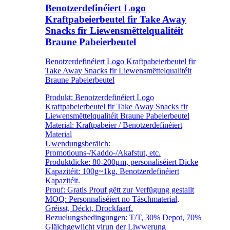
Benotzerdefinéiert Logo
Kraftpabeierbeutel fir Take Away
Snacks fir Liewensmëttelqualitéit
Braune Pabeierbeutel
Benotzerdefinéiert Logo Kraftpabeierbeutel fir
Take Away Snacks fir Liewensmëttelqualitéit
Braune Pabeierbeutel
Produkt: Benotzerdefinéiert Logo
Kraftpabeierbeutel fir Take Away Snacks fir
Liewensmëttelqualitéit Braune Pabeierbeutel
Material: Kraftpabeier / Benotzerdefinéiert
Material
Uwendungsberäich:
Promotiouns-/Kaddo-/Akafstut, etc.
Produktdicke: 80-200μm, personaliséiert Dicke
Kapazitéit: 100g~1kg. Benotzerdefinéiert
Kapazitéit.
Prouf: Gratis Prouf gëtt zur Verfügung gestallt
MOQ: Personnaliséiert no Täschmaterial,
Gréisst, Déckt, Drockfaarf.
Bezuelungsbedingungen: T/T, 30% Depot, 70%
Gläichgewiicht virun der Liwwerung