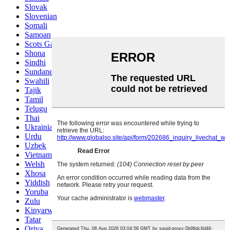
Slovak
Slovenian
Somali
Samoan
Scots Gaelic
Shona
Sindhi
Sundanese
Swahili
Tajik
Tamil
Telugu
Thai
Ukrainian
Urdu
Uzbek
Vietnamese
Welsh
Xhosa
Yiddish
Yoruba
Zulu
Kinyarwanda
Tatar
Oriya