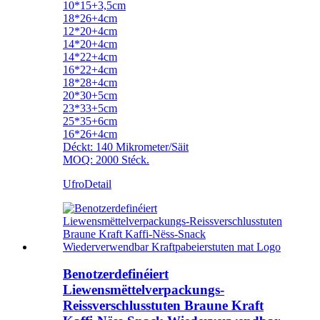
10*15+3,5cm
18*26+4cm
12*20+4cm
14*20+4cm
14*22+4cm
16*22+4cm
18*28+4cm
20*30+5cm
23*33+5cm
25*35+6cm
16*26+4cm
Déckt: 140 Mikrometer/Säit
MOQ: 2000 Stéck.
Ufro
Detail
Benotzerdefinéiert
Liewensmëttelverpackungs-
Reissverschlusstuten Braune Kraft