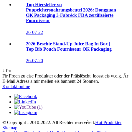
Top Hiersteller vu
Puppelchersnahrungsbeutel 2026: Dongguan
OK Packaging 3-Fabréck FDA zertifizéierte
Fournisseur
26-07-22
2026 Beschte Stand-Up Juice Bag In Box |
Top Bib Pouch Fournisseur OK Packaging
26-07-20
Ufro
Fir Froen zu eise Produkter oder der Präislëscht, loosst eis w.e.g. Är
E-Mail Adress a mir mellen eis bannent 24 Stonnen.
Kontakt online
© Copyright - 2010-2022: All Rechter reservéiert.
Hot Produkter
,
Sitemap