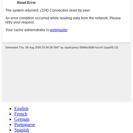
English
French
German
Portuguese
Spanish