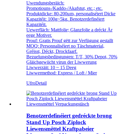
Uwendungsberäich:
Promotiouns-/Kaddo-/Akafstut, etc.; etc.
Produktdicke: 80-200μm, personaliséiert Dicke
Kapazitéit: 100g~5kg. Benotzerdefinéiert
Kapazitéit.
Uewerfläch: Mattfolie; Glanzfolie a dréckt Är
eege Motiver.
Prouf: Gratis Prouf gëtt zur Verfügung gestallt
MOQ: Personnaliséiert no Täschmaterial,
Gréisst, Déckt, Drockfaarf.
Bezuelungsbedingungen: T/T, 30% Depot, 70%
Gläichgewiicht virun der Liwwerung
Liwwerzäit: 10 ~ 15 Deeg
Liwwermethod: Express / Loft / Mier
Ufro
Detail
Benotzerdefinéiert gedréckte brong
Stand Up Posch Ziplock
Liewensmëttel Kraftpabeier