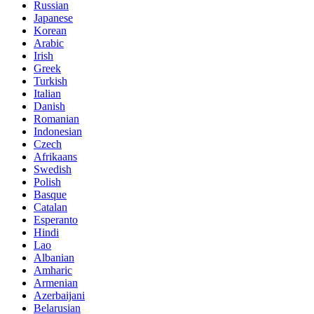
Russian
Japanese
Korean
Arabic
Irish
Greek
Turkish
Italian
Danish
Romanian
Indonesian
Czech
Afrikaans
Swedish
Polish
Basque
Catalan
Esperanto
Hindi
Lao
Albanian
Amharic
Armenian
Azerbaijani
Belarusian