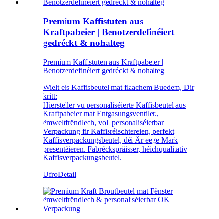
Premium Kaffistuten aus
Kraftpabeier | Benotzerdefinéiert
gedréckt & nohalteg
Premium Kaffistuten aus Kraftpabeier |
Benotzerdefinéiert gedréckt & nohalteg
Wielt eis Kaffisbeutel mat flaachem Buedem, Dir
kritt:
Hiersteller vu personaliséierte Kaffisbeutel aus
Kraftpabeier mat Entgasungsventiler.,
ëmweltfrëndlech, voll personaliséierbar
Verpackung fir Kaffisréischtereien, perfekt
Kaffisverpackungsbeutel, déi Är eege Mark
presentéieren. Fabréckspräisser, héichqualitativ
Kaffisverpackungsbeutel.
Ufro
Detail