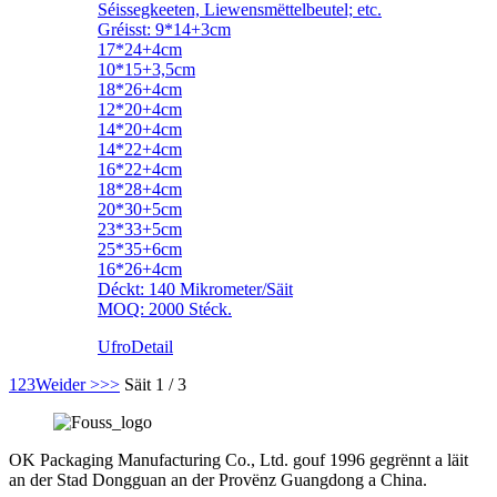
Séissegkeeten, Liewensmëttelbeutel; etc.
Gréisst: 9*14+3cm
17*24+4cm
10*15+3,5cm
18*26+4cm
12*20+4cm
14*20+4cm
14*22+4cm
16*22+4cm
18*28+4cm
20*30+5cm
23*33+5cm
25*35+6cm
16*26+4cm
Déckt: 140 Mikrometer/Säit
MOQ: 2000 Stéck.
Ufro
Detail
1
2
3
Weider >
>>
Säit 1 / 3
OK Packaging Manufacturing Co., Ltd. gouf 1996 gegrënnt a läit
an der Stad Dongguan an der Provënz Guangdong a China.