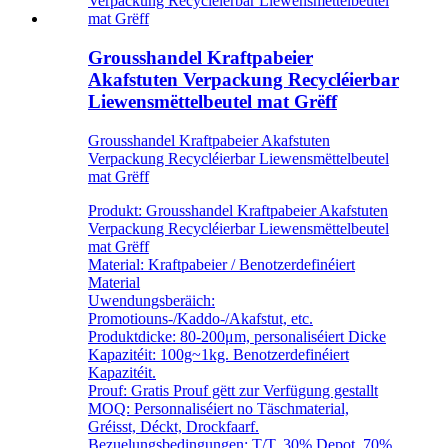
Grousshandel Kraftpabeier
Akafstuten Verpackung Recycléierbar
Liewensmëttelbeutel mat Grëff
Grousshandel Kraftpabeier Akafstuten
Verpackung Recycléierbar Liewensmëttelbeutel
mat Grëff
Produkt: Grousshandel Kraftpabeier Akafstuten
Verpackung Recycléierbar Liewensmëttelbeutel
mat Grëff
Material: Kraftpabeier / Benotzerdefinéiert
Material
Uwendungsberäich:
Promotiouns-/Kaddo-/Akafstut, etc.
Produktdicke: 80-200μm, personaliséiert Dicke
Kapazitéit: 100g~1kg. Benotzerdefinéiert
Kapazitéit.
Prouf: Gratis Prouf gëtt zur Verfügung gestallt
MOQ: Personnaliséiert no Täschmaterial,
Gréisst, Déckt, Drockfaarf.
Bezuelungsbedingungen: T/T, 30% Depot, 70%