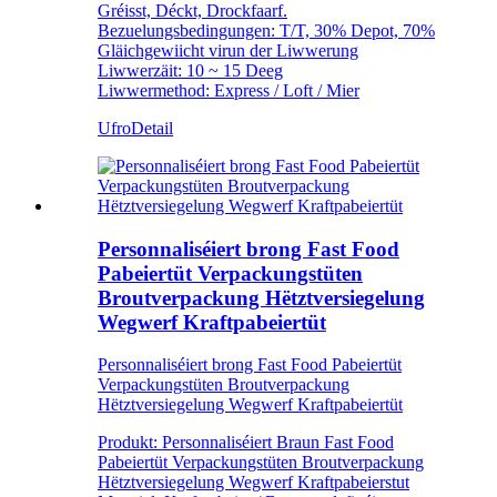
Gréisst, Déckt, Drockfaarf.
Bezuelungsbedingungen: T/T, 30% Depot, 70%
Gläichgewiicht virun der Liwwerung
Liwwerzäit: 10 ~ 15 Deeg
Liwwermethod: Express / Loft / Mier
Ufro
Detail
Personnaliséiert brong Fast Food
Pabeiertüt Verpackungstüten
Broutverpackung Hëtztversiegelung
Wegwerf Kraftpabeiertüt
Personnaliséiert brong Fast Food Pabeiertüt
Verpackungstüten Broutverpackung
Hëtztversiegelung Wegwerf Kraftpabeiertüt
Produkt: Personnaliséiert Braun Fast Food
Pabeiertüt Verpackungstüten Broutverpackung
Hëtztversiegelung Wegwerf Kraftpabeierstut