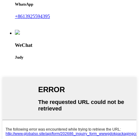
WhatsApp
+8613925594395
WeChat
Judy