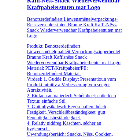
Kaffi-Nëss-Snack Wiederverwendbar
Kraftpabeierstuten mat Logo
Benotzerdefinéiert Liewensmëttelverpackungs-
Reissverschlusstuten Braune Kraft Kaffi-Nëss-
Snack Wiederverwendbar Kraftpabeierstuten mat
Logo
Produkt: Benotzerdefinéiert
Liewensmëttelqualitéit Verpackungszipperbeutel
Braune Kraft Kaffisnëss Snack
Wiederverwendbar Kraftpabeierbeutel mat Logo
Material: PET/Kraftpabeier/PE;
Benotzerdefinéiert Material.
Virdeel: 1. Gudde Display: Presentatioun vum
Produkt intuitiv a Verbesserung vun senger
Attraktivitéit.
2. Einfach an natierlech Schéinheet; natierlech
Textur, einfache Stil.
3. Gutt physikalesch Eegeschaften: héich
Festigkeit, Verschleißbeständegkeet, gutt
Feuchtigkeitsbeständegkeet.
4. Relativ niddreg Käschten, sécher an
hygienesch.
Uwendungsberäich: Snacks, Nëss, Cookien,