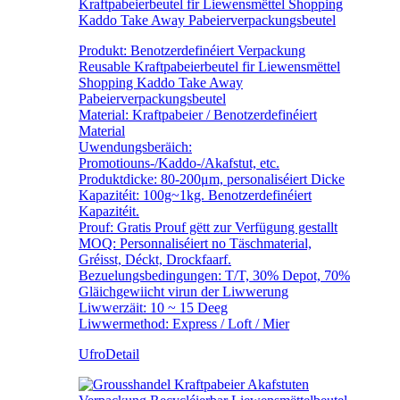
Kraftpabeierbeutel fir Liewensmëttel Shopping
Kaddo Take Away Pabeierverpackungsbeutel
Produkt: Benotzerdefinéiert Verpackung
Reusable Kraftpabeierbeutel fir Liewensmëttel
Shopping Kaddo Take Away
Pabeierverpackungsbeutel
Material: Kraftpabeier / Benotzerdefinéiert
Material
Uwendungsberäich:
Promotiouns-/Kaddo-/Akafstut, etc.
Produktdicke: 80-200μm, personaliséiert Dicke
Kapazitéit: 100g~1kg. Benotzerdefinéiert
Kapazitéit.
Prouf: Gratis Prouf gëtt zur Verfügung gestallt
MOQ: Personnaliséiert no Täschmaterial,
Gréisst, Déckt, Drockfaarf.
Bezuelungsbedingungen: T/T, 30% Depot, 70%
Gläichgewiicht virun der Liwwerung
Liwwerzäit: 10 ~ 15 Deeg
Liwwermethod: Express / Loft / Mier
Ufro
Detail