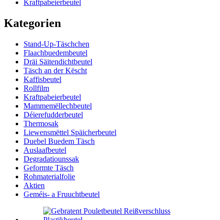
Kraftpabeierbeutel
Kategorien
Stand-Up-Täschchen
Flaachbuedembeutel
Dräi Säitendichtbeutel
Täsch an der Këscht
Kaffisbeutel
Rollfilm
Kraftpabeierbeutel
Mammemëllechbeutel
Déierefudderbeutel
Thermosak
Liewensmëttel Späicherbeutel
Duebel Buedem Täsch
Auslaafbeutel
Degradatiounssak
Geformte Täsch
Rohmaterialfolie
Aktien
Geméis- a Fruuchtbeutel