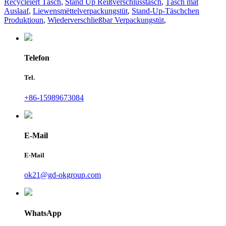
Recycléiert Täsch
,
Stand Up Reißverschlusstasch
,
Täsch mat
Auslaaf
,
Liewensmëttelverpackungstüt
,
Stand-Up-Täschchen
Produktioun
,
Wiederverschließbar Verpackungstüt
,
Telefon
Tel.
+86-15989673084
E-Mail
E-Mail
ok21@gd-okgroup.com
WhatsApp