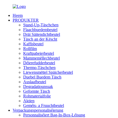
Heem
PRODUKTER
Stand-Up-Täschchen
Flaachbuedembeutel
Dräi Säitendichtbeutel
Täsch an der Këscht
Kaffisbeutel
Rollfilm
Kraftpabeierbeutel
Mammemëllechbeutel
Déierefudderbeutel
Thermo-Täschchen
Liewensmëttel Späicherbeutel
Duebel Buedem Täsch
Auslaafbeutel
Degradatiounssak
Geformte Täsch
Rohmaterialfolie
Aktien
Geméis- a Fruuchtbeutel
Verpackungspersonaliséierung
Personnaliséiert Bag-In-Box-Léisung