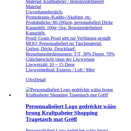
Material: Kraftpabeier / Benotzerdefinéiert
Material
Uwendungsberäich:
Promotiouns-/Kaddo-/Akafstut, etc.
Produktdicke: 80-200μm, personaliséiert Dicke
Kapazitéit: 100g~1kg. Benotzerdefinéiert
Kapazitéit.
Prouf: Gratis Prouf gëtt zur Verfügung gestallt
MOQ: Personnaliséiert no Täschmaterial,
Gréisst, Déckt, Drockfaarf.
Bezuelungsbedingungen: T/T, 30% Depot, 70%
Gläichgewiicht virun der Liwwerung
Liwwerzäit: 10 ~ 15 Deeg
Liwwermethod: Express / Loft / Mier
Ufro
Detail
Personnaliséiert Logo gedréckte wäiss
brong Kraftpabeier Shopping
Tragetasch mat Grëff
Personnaliséiert Logo gedréckte wäiss brong