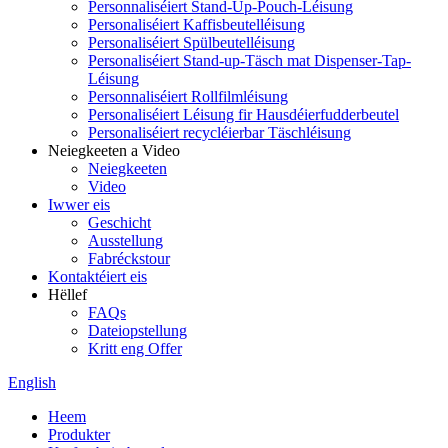
Personnaliséiert Stand-Up-Pouch-Léisung
Personaliséiert Kaffisbeutelléisung
Personaliséiert Spülbeutelléisung
Personaliséiert Stand-up-Täsch mat Dispenser-Tap-
Léisung
Personnaliséiert Rollfilmléisung
Personaliséiert Léisung fir Hausdéierfudderbeutel
Personaliséiert recycléierbar Täschléisung
Neiegkeeten a Video
Neiegkeeten
Video
Iwwer eis
Geschicht
Ausstellung
Fabréckstour
Kontaktéiert eis
Hëllef
FAQs
Dateiopstellung
Kritt eng Offer
English
Heem
Produkter