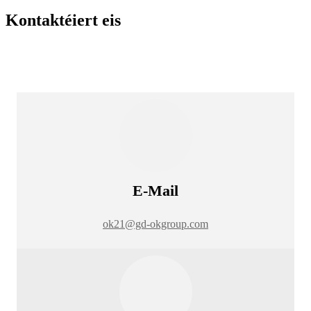
Kontaktéiert eis
E-Mail
ok21@gd-okgroup.com