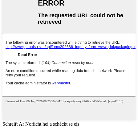
Schreift Är Noriicht hei a schéckt se eis