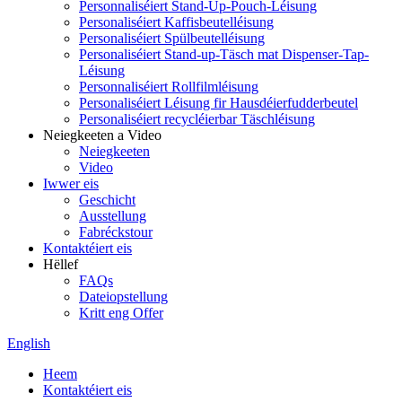
Personnaliséiert Stand-Up-Pouch-Léisung
Personaliséiert Kaffisbeutelléisung
Personaliséiert Spülbeutelléisung
Personaliséiert Stand-up-Täsch mat Dispenser-Tap-
Léisung
Personnaliséiert Rollfilmléisung
Personaliséiert Léisung fir Hausdéierfudderbeutel
Personaliséiert recycléierbar Täschléisung
Neiegkeeten a Video
Neiegkeeten
Video
Iwwer eis
Geschicht
Ausstellung
Fabréckstour
Kontaktéiert eis
Hëllef
FAQs
Dateiopstellung
Kritt eng Offer
English
Heem
Kontaktéiert eis