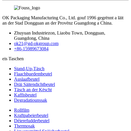
OK Packaging Manufacturing Co., Ltd. gouf 1996 gegrënnt a läit
an der Stad Dongguan an der Provënz Guangdong a China.
Zhuyuan Industriezon, Liaobu Town, Dongguan,
Guangdong, China
ok21@gd-okgroup.com
+86-15989673084
eis Taschen
Stand-Up-Täsch
Flaachbuedembeutel
Auslaafbeutel
Dräi Säitendichtbeutel
Täsch an der Këscht
Kaffisbeutel
Degradatiounssak
Rollfilm
Kraftpabeierbeutel
Déierefudderbeutel
Thermosak