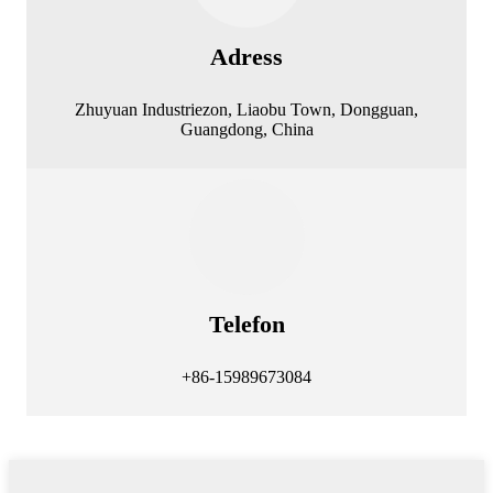
Adress
Zhuyuan Industriezon, Liaobu Town, Dongguan,
Guangdong, China
Telefon
+86-15989673084