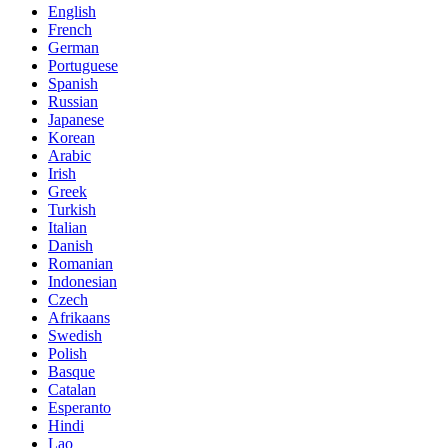
English
French
German
Portuguese
Spanish
Russian
Japanese
Korean
Arabic
Irish
Greek
Turkish
Italian
Danish
Romanian
Indonesian
Czech
Afrikaans
Swedish
Polish
Basque
Catalan
Esperanto
Hindi
Lao