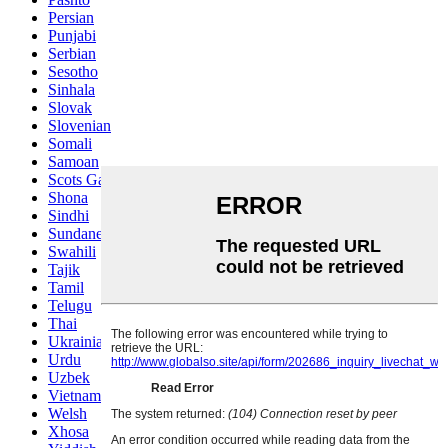
Persian
Punjabi
Serbian
Sesotho
Sinhala
Slovak
Slovenian
Somali
Samoan
Scots Gaelic
Shona
Sindhi
Sundanese
Swahili
Tajik
Tamil
Telugu
Thai
Ukrainian
Urdu
Uzbek
Vietnamese
Welsh
Xhosa