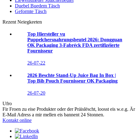
Liewensmëttel Späicherbeutel
Duebel Buedem Täsch
Geformte Täsch
Rezent Neiegkeeten
Top Hiersteller vu
Puppelchersnahrungsbeutel 2026: Dongguan
OK Packaging 3-Fabréck FDA zertifizéierte
Fournisseur
26-07-22
2026 Beschte Stand-Up Juice Bag In Box |
Top Bib Pouch Fournisseur OK Packaging
26-07-20
Ufro
Fir Froen zu eise Produkter oder der Präislëscht, loosst eis w.e.g. Är
E-Mail Adress a mir mellen eis bannent 24 Stonnen.
Kontakt online