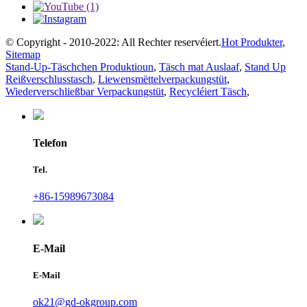
© Copyright - 2010-2022: All Rechter reservéiert.
Hot Produkter
,
Sitemap
Stand-Up-Täschchen Produktioun
,
Täsch mat Auslaaf
,
Stand Up
Reißverschlusstasch
,
Liewensmëttelverpackungstüt
,
Wiederverschließbar Verpackungstüt
,
Recycléiert Täsch
,
Telefon
Tel.
+86-15989673084
E-Mail
E-Mail
ok21@gd-okgroup.com