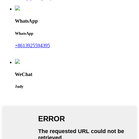
WhatsApp
WhatsApp
+8613925594395
WeChat
Judy