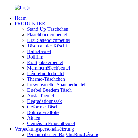
Heem
PRODUKTER
Stand-Up-Täschchen
Flaachbuedembeutel
Dräi Säitendichtbeutel
Täsch an der Këscht
Kaffisbeutel
Rollfilm
Kraftpabeierbeutel
Mammemëllechbeutel
Déierefudderbeutel
Thermo-Täschchen
Liewensmëttel Späicherbeutel
Duebel Buedem Täsch
Auslaafbeutel
Degradatiounssak
Geformte Täsch
Rohmaterialfolie
Aktien
Geméis- a Fruuchtbeutel
Verpackungspersonaliséierung
Personnaliséiert Bag-In-Box-Léisung